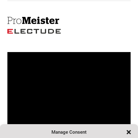
https://youtu.be/n4dEV3yXa_U
Manage Consent