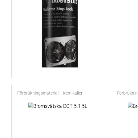
Förbrukningsmaterial
Kemikalier
Förbruknin