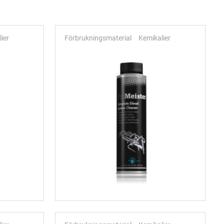
ier
Förbrukningsmaterial
Kemikalier