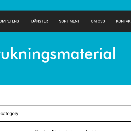
OMPETENS
TJÄNSTER
SORTIMENT
OM OSS
KONTAK
rukningsmaterial
bcategory: