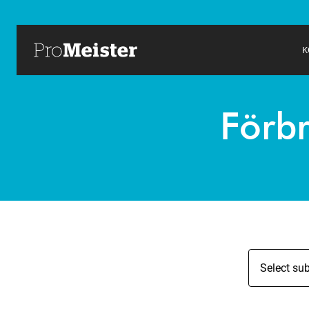
K
Förb
Select su