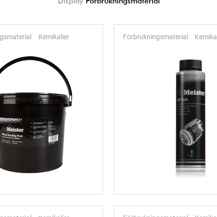
Display
Förbrukningsmaterial
gsmaterial
Kemikalier
Förbrukningsmaterial
Kemikal