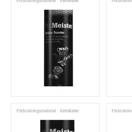
Förbrukningsmaterial
Kemikalier
Förbruknin
Förbrukningsmaterial
Kemikalier
Förbruknin