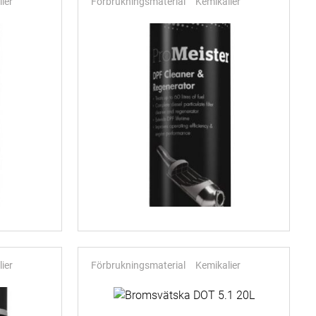
ier
Förbrukningsmaterial
Kemikalier
ier
Förbrukningsmaterial
Kemikalier