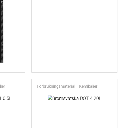
ier
Förbrukningsmaterial
Kemikalier