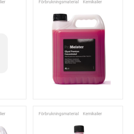
ier
Förbrukningsmaterial
Kemikalier
ier
Förbrukningsmaterial
Kemikalier