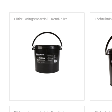
Förbrukningsmaterial
Kemikalier
Förbruknin