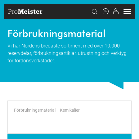
SV
Förbrukningsmaterial
Vi har Nordens bredaste sortiment med över 10.000
reservdelar, förbrukningsartiklar, utrustning och verktyg
för fordonsverkstäder.
Förbrukningsmaterial
Kemikalier