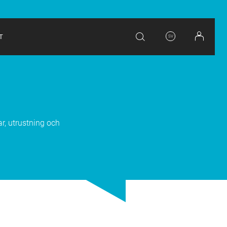
T
SV
r, utrustning och