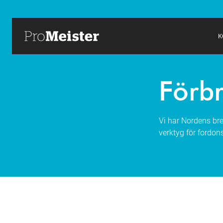
K
Förb
Vi har Nordens bre
verktyg för fordon