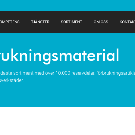
OMPETENS
TJÄNSTER
SORTIMENT
OM OSS
KONTAK
rukningsmaterial
daste sortiment med över 10.000 reservdelar, förbrukningsartikla
sverkstäder.