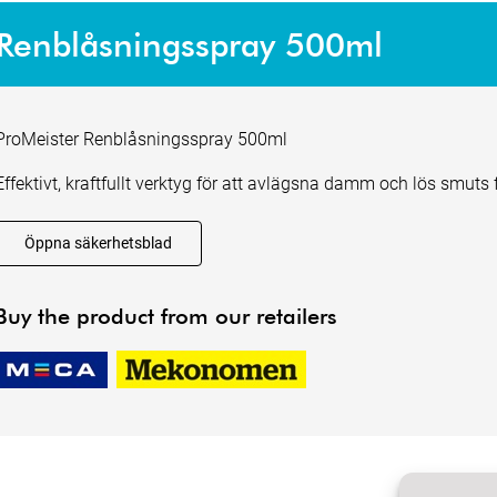
Renblåsningsspray 500ml
ProMeister Renblåsningsspray 500ml
Effektivt, kraftfullt verktyg för att avlägsna damm och lös smuts fr
Öppna säkerhetsblad
Buy the product from our retailers