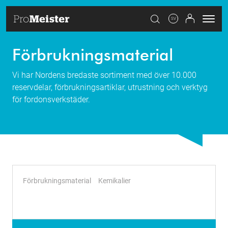
SV
Förbrukningsmaterial
Vi har Nordens bredaste sortiment med över 10.000
reservdelar, förbrukningsartiklar, utrustning och verktyg
för fordonsverkstäder.
Förbrukningsmaterial
Kemikalier