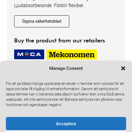
Ljudabsorberande. Förblir flexibel.
Öppna säkerhetsblad
Buy the product from our retailers
Manage Consent
För att ge bästa möjliga upplevelse använder vi tekniker som cookies för att
lagra och/eller få tillgång till enhetsinformation. Genom att samtycka till
dessa tekniker kan vi behandla data såsom surfvanor eller unika IDpå denna
ProMeister Solutions
webbplats. Att inte samtycka eller att återkalla samtycke kan påverka vissa
Email
info@promeister.com
funktioner och egenskaper negativt.
Prenumerera på vårt nyhetsbrev
Acceptera