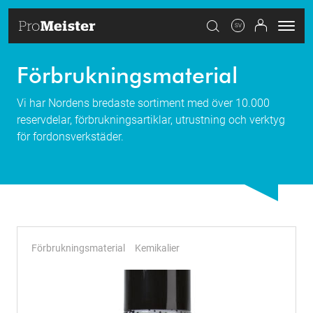
SV
Förbrukningsmaterial
Vi har Nordens bredaste sortiment med över 10.000
reservdelar, förbrukningsartiklar, utrustning och verktyg
för fordonsverkstäder.
Förbrukningsmaterial
Kemikalier