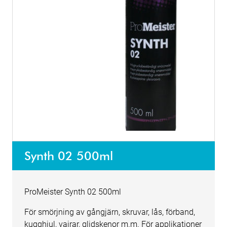
Synth 02 500ml
ProMeister Synth 02 500ml
För smörjning av gångjärn, skruvar, lås, förband,
kugghjul, vajrar, glidskenor m.m. För applikationer