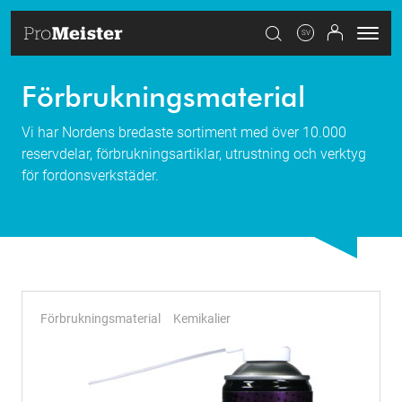
SV
Förbrukningsmaterial
Vi har Nordens bredaste sortiment med över 10.000
reservdelar, förbrukningsartiklar, utrustning och verktyg
för fordonsverkstäder.
Förbrukningsmaterial
Kemikalier