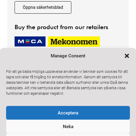
Öppna säkerhetsblad
Buy the product from our retailers
Manage Consent
För att ge bästa möjliga upplevelse använder vi tekniker som cookies för att
lagra och/eller få tillgång till enhetsinformation. Genom att samtycka till
dessa tekniker kan vi behandla data såsom surfvanor eller unika IDpå denna
ProMeister Solutions
webbplats. Att inte samtycka eller att återkalla samtycke kan påverka vissa
Email
info@promeister.com
funktioner och egenskaper negativt.
Prenumerera på vårt nyhetsbrev
Acceptera
Neka
Jag godkänner ProMeisters