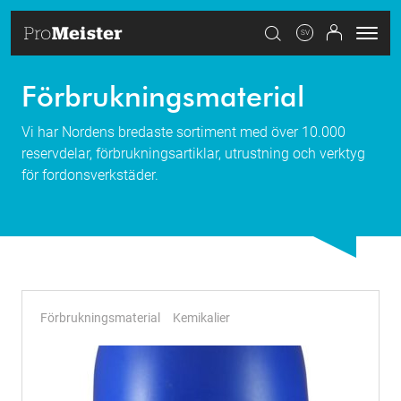
SV
Förbrukningsmaterial
Vi har Nordens bredaste sortiment med över 10.000
reservdelar, förbrukningsartiklar, utrustning och verktyg
för fordonsverkstäder.
Förbrukningsmaterial
Kemikalier