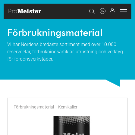
SV
Förbrukningsmaterial
Vi har Nordens bredaste sortiment med över 10.000
reservdelar, förbrukningsartiklar, utrustning och verktyg
för fordonsverkstäder.
Förbrukningsmaterial
Kemikalier