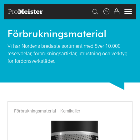
SV
Förbrukningsmaterial
Vi har Nordens bredaste sortiment med över 10.000
reservdelar, förbrukningsartiklar, utrustning och verktyg
för fordonsverkstäder.
Förbrukningsmaterial
Kemikalier